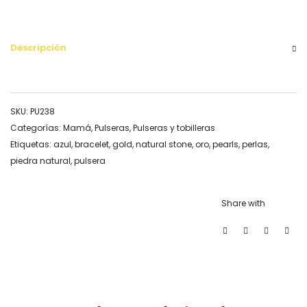
cantidad
Descripción
SKU:
PU238
Categorías:
Mamá
,
Pulseras
,
Pulseras y tobilleras
Etiquetas:
azul
,
bracelet
,
gold
,
natural stone
,
oro
,
pearls
,
perlas
,
piedra natural
,
pulsera
Share with