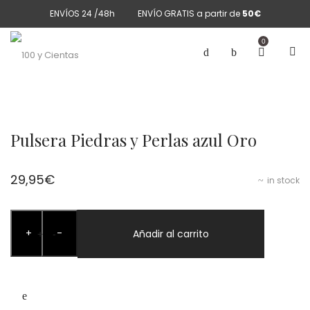
ENVÍOS 24 /48h
ENVÍO GRATIS a partir de
50€
0
Pulsera Piedras y Perlas azul Oro
29,95
€
in stock
Pulsera
+
-
Piedras
Añadir al carrito
+
-
y
Perlas
azul
Oro