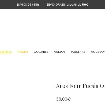
ENVÍOS 24 /48h
ENVÍO GRATIS a partir de
50€
DIENTES
PACKS
COLLARES
ANILLOS
PULSERAS
ACCESOR
Aros Four Fucsia O
36,00
€