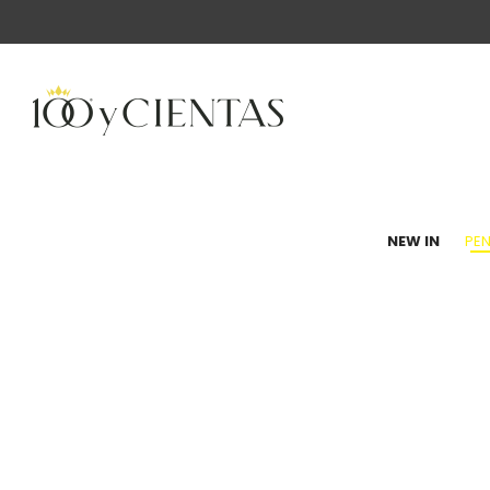
100
NEW IN
PEN
y