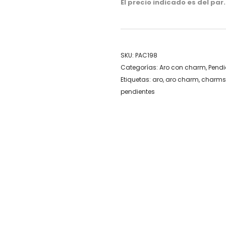
El precio indicado es del par.
SKU:
PAC198
Categorías:
Aro con charm
,
Pendi
Etiquetas:
aro
,
aro charm
,
charms
pendientes