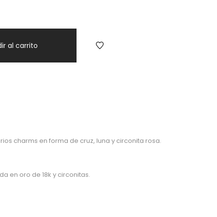
ir al carrito
rios charms en forma de cruz, luna y circonita rosa.
da en oro de 18k y circonitas.