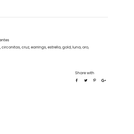
entes
,
circonitas
,
cruz
,
earrings
,
estrella
,
gold
,
luna
,
oro
,
Share with