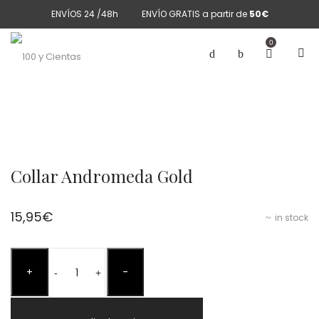
ENVÍOS 24 /48h
ENVÍO GRATIS a partir de
50€
0
Collar Andromeda Gold
15,95
€
in stock
Collar
+
-
Andromeda
-
+
Gold
cantidad