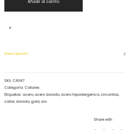
Añadir al carrito
Descripción
SKU:
CA1147
Categoría:
Collares
Etiquetas:
acero
,
acero dorado
,
acero hipoalergenico
,
circonitas
,
collar
,
dorado
,
gold
,
oro
Share with