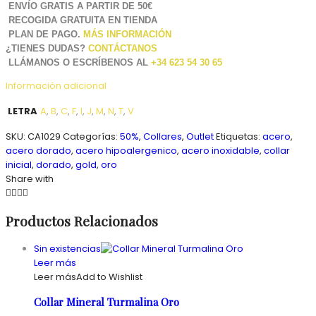
ENVÍO GRATIS A PARTIR DE 50€
RECOGIDA GRATUITA EN TIENDA
PLAN DE PAGO.
MÁS INFORMACIÓN
¿TIENES DUDAS?
CONTÁCTANOS
LLÁMANOS O ESCRÍBENOS AL
+34 623 54 30 65
Información adicional
LETRA
A
,
B
,
C
,
F
,
I
,
J
,
M
,
N
,
T
,
V
SKU:
CA1029
Categorías:
50%
,
Collares
,
Outlet
Etiquetas:
acero
,
acero dorado
,
acero hipoalergenico
,
acero inoxidable
,
collar
inicial
,
dorado
,
gold
,
oro
Share with
Productos Relacionados
Sin existencias
Leer más
Leer más
Add to Wishlist
Collar Mineral Turmalina Oro