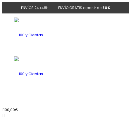
ENVÍOS 24 /48h
ENVÍO GRATIS a partir de
50€
100
y
100
0
0,00
€