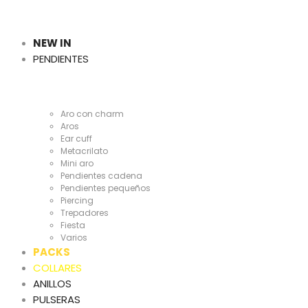
Cientas
y
NEW IN
PENDIENTES
Cientas
Aro con charm
Aros
Ear cuff
Metacrilato
Mini aro
Pendientes cadena
Pendientes pequeños
Piercing
Trepadores
Fiesta
Varios
PACKS
COLLARES
ANILLOS
PULSERAS