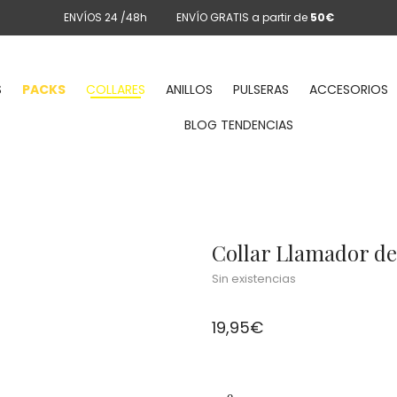
ENVÍOS 24 /48h
ENVÍO GRATIS a partir de
50€
S
PACKS
COLLARES
ANILLOS
PULSERAS
ACCESORIOS
BLOG TENDENCIAS
Collar Llamador de
Sin existencias
19,95
€