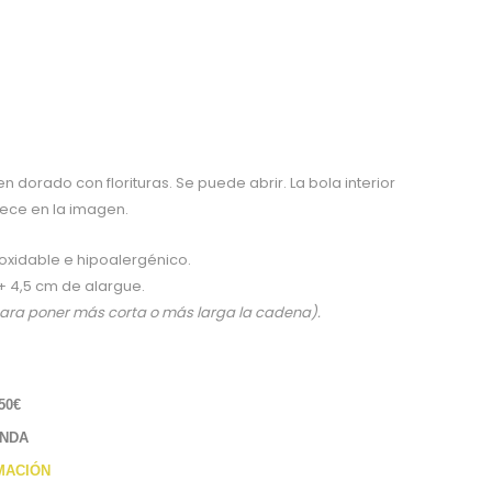
n dorado con florituras. Se puede abrir. La bola interior
ece en la imagen.
oxidable e hipoalergénico.
 4,5 cm de alargue.
para poner más corta o más larga la cadena).
50€
ENDA
MACIÓN