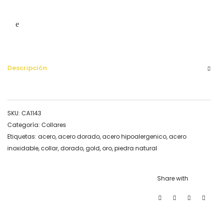
Descripción
SKU:
CA1143
Categoría:
Collares
Etiquetas:
acero
,
acero dorado
,
acero hipoalergenico
,
acero
inoxidable
,
collar
,
dorado
,
gold
,
oro
,
piedra natural
Share with