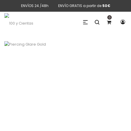
ENVÍOS 24 /48h
ENVÍO GRATIS a partir de
50€
0