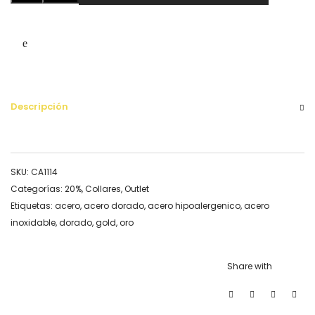
cantidad
Descripción
SKU:
CA1114
Categorías:
20%
,
Collares
,
Outlet
Etiquetas:
acero
,
acero dorado
,
acero hipoalergenico
,
acero
inoxidable
,
dorado
,
gold
,
oro
Share with