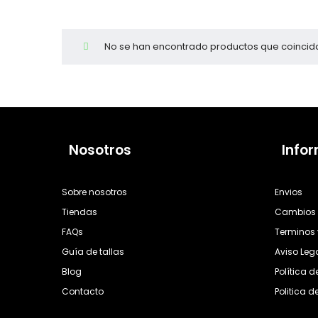
Cientas
No se han encontrado productos que coincida
Nosotros
Info
Sobre nosotros
Envios
Tiendas
Cambios 
FAQs
Terminos 
Guía de tallas
Aviso Leg
Blog
Política 
Contacto
Politica d