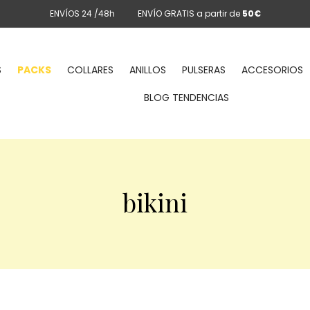
ENVÍOS 24 /48h
ENVÍO GRATIS a partir de
50€
S
PACKS
COLLARES
ANILLOS
PULSERAS
ACCESORIOS
BLOG TENDENCIAS
bikini