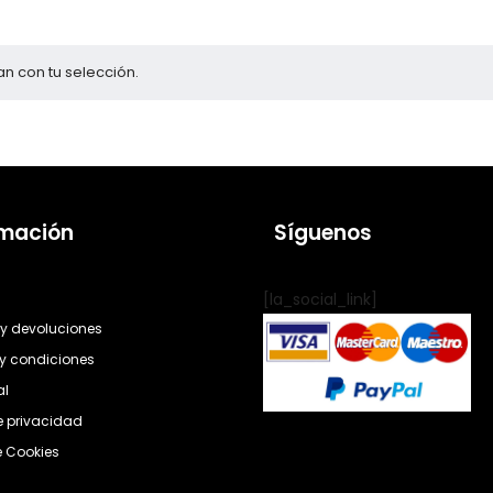
n con tu selección.
rmación
Síguenos
[la_social_link]
y devoluciones
y condiciones
al
de privacidad
e Cookies