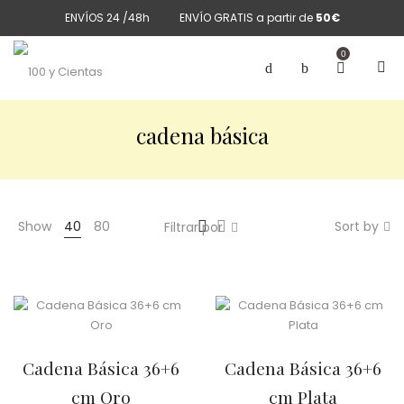
ENVÍOS 24 /48h
ENVÍO GRATIS a partir de
50€
0
cadena básica
Show
40
80
Sort by
Filtrar por
Cadena Básica 36+6
Cadena Básica 36+6
cm Oro
cm Plata