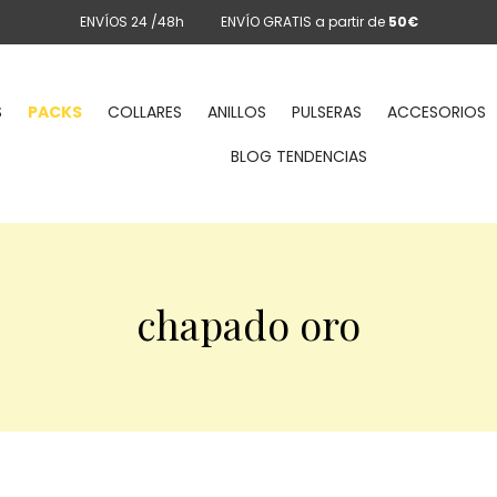
ENVÍOS 24 /48h
ENVÍO GRATIS a partir de
50€
S
PACKS
COLLARES
ANILLOS
PULSERAS
ACCESORIOS
BLOG TENDENCIAS
chapado oro