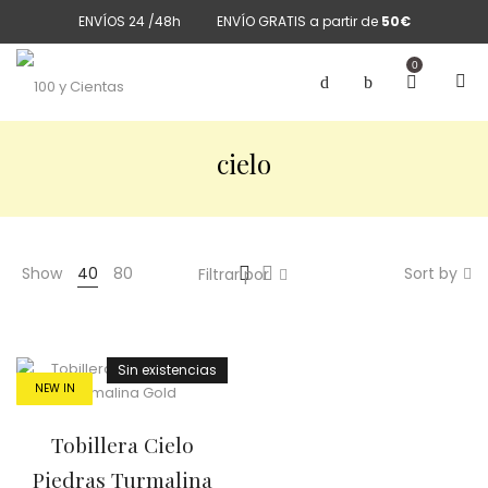
ENVÍOS 24 /48h
ENVÍO GRATIS a partir de
50€
0
cielo
Show
40
80
Sort by
Filtrar por
Sin existencias
NEW IN
Tobillera Cielo
Piedras Turmalina