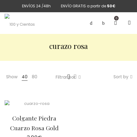
ENVÍOS 24 /48h
ENVÍO GRATIS a partir de
50€
0
curazo rosa
Show
40
80
Sort by
Filtrar por
Colgante Piedra
Cuarzo Rosa Gold