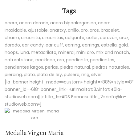
Tags
acero
acero dorado
acero hipoalergenico
acero
inoxidable
ajustable
anartxy
anillo
aro
aros
bracelet
charm
circonita
circonitas
colgante
collar
corazón
cruz
dorado
ear candy
ear cuff
earring
earrings
estrella
gold
hoops
luna
metacrilato
mineral
mini aro
mix and match
natural stone
necklace
oro
pendiente
pendientes
pendientes largos
perlas
piedra natural
piedras naturales
piercing
plata
plata de ley
pulsera
ring
silver
[la_banner height_mode=»custom» height=»88%» style=»8″
banner_id=»618″ banner_link=»url:mailto%3Ainfo%40la-
studioweb.com|||» title_1=»ADS Banner» title_2=»info@la-
studioweb.com»]
Medalla Virgen Maria