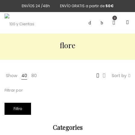
ENVÍOS 24 /48h
ENVÍO GRATIS a partir de
50€
0
flore
Show
40
80
Sort by
Filtrar por
Filtro
Categories