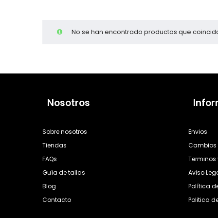
Cientas
No se han encontrado productos que coincida
Nosotros
Info
Sobre nosotros
Envios
Tiendas
Cambios 
FAQs
Terminos 
Guía de tallas
Aviso Leg
Blog
Política 
Contacto
Politica d