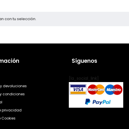
n con tu selección.
rmación
Síguenos
[la_social_link]
y devoluciones
y condiciones
al
de privacidad
e Cookies