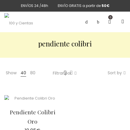
ENVÍOS 24 /48h
ENVÍO GRATIS a partir de
50€
0
pendiente colibri
Show
40
80
Sort by
Filtrar por
Pendiente Colibri
Oro