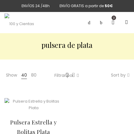
ENVÍOS 24 /48h
ENVÍO GRATIS a partir de
50€
0
pulsera de plata
Show
40
80
Sort by
Filtrar por
Pulsera Estrella y
Bolitas Plata