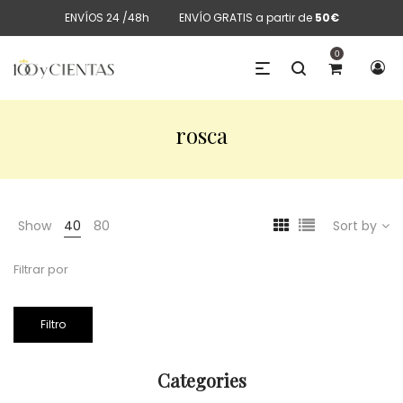
ENVÍOS 24 /48h
ENVÍO GRATIS a partir de
50€
0
rosca
Show
40
80
Sort by
Filtrar por
Filtro
Categories