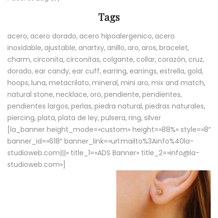
Tags
acero
acero dorado
acero hipoalergenico
acero
inoxidable
ajustable
anartxy
anillo
aro
aros
bracelet
charm
circonita
circonitas
colgante
collar
corazón
cruz
dorado
ear candy
ear cuff
earring
earrings
estrella
gold
hoops
luna
metacrilato
mineral
mini aro
mix and match
natural stone
necklace
oro
pendiente
pendientes
pendientes largos
perlas
piedra natural
piedras naturales
piercing
plata
plata de ley
pulsera
ring
silver
[la_banner height_mode=»custom» height=»88%» style=»8″
banner_id=»618″ banner_link=»url:mailto%3Ainfo%40la-
studioweb.com|||» title_1=»ADS Banner» title_2=»info@la-
studioweb.com»]