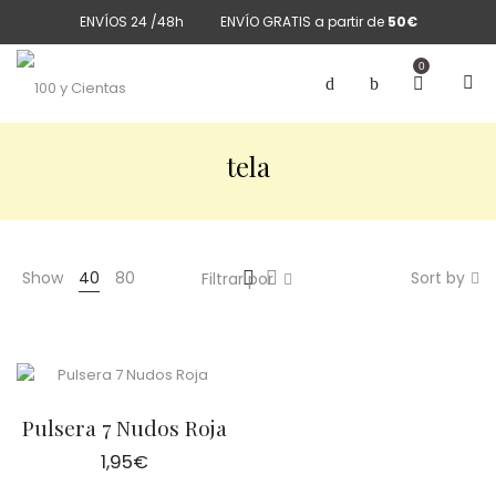
ENVÍOS 24 /48h
ENVÍO GRATIS a partir de
50€
0
tela
Show
40
80
Sort by
Filtrar por
Pulsera 7 Nudos Roja
1,95
€