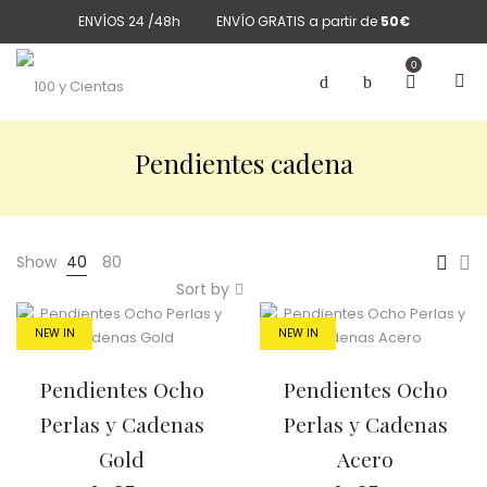
ENVÍOS 24 /48h
ENVÍO GRATIS a partir de
50€
0
Pendientes cadena
Show
40
80
Sort by
NEW IN
NEW IN
Pendientes Ocho
Pendientes Ocho
Perlas y Cadenas
Perlas y Cadenas
Gold
Acero