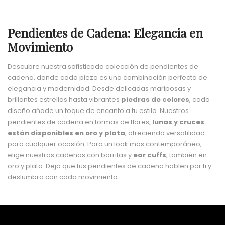
Pendientes de Cadena: Elegancia en
Movimiento
Descubre nuestra sofisticada colección de pendientes de
cadena, donde cada pieza es una combinación perfecta de
elegancia y modernidad. Desde delicadas mariposas y
brillantes estrellas hasta vibrantes
piedras de colores
, cada
diseño añade un toque de encanto a tu estilo. Nuestros
pendientes de cadena en formas de flores,
lunas y cruces
están disponibles en oro y plata
, ofreciendo versatilidad
para cualquier ocasión. Para un look más contemporáneo,
elige nuestras cadenas con barritas y
ear cuffs
, también en
oro y plata. Deja que tus pendientes de cadena hablen por ti y
deslumbra con cada movimiento.