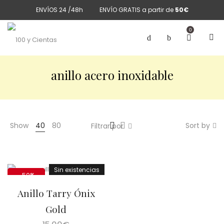
ENVÍOS 24 /48h
ENVÍO GRATIS a partir de
50€
0
anillo acero inoxidable
Show
40
80
Sort by
Filtrar por
Sin existencias
-50%
Anillo Tarry Ónix
Gold