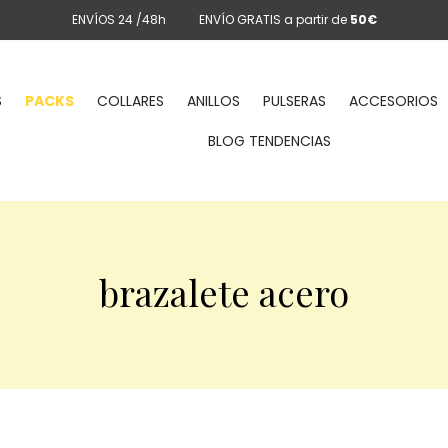
ENVÍOS 24 /48h
ENVÍO GRATIS a partir de
50€
S
PACKS
COLLARES
ANILLOS
PULSERAS
ACCESORIOS
BLOG TENDENCIAS
brazalete acero