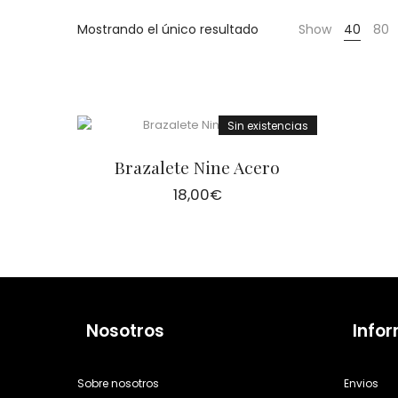
Cientas
Mostrando el único resultado
Show
40
80
Sin existencias
Brazalete Nine Acero
18,00
€
Nosotros
Info
Sobre nosotros
Envios