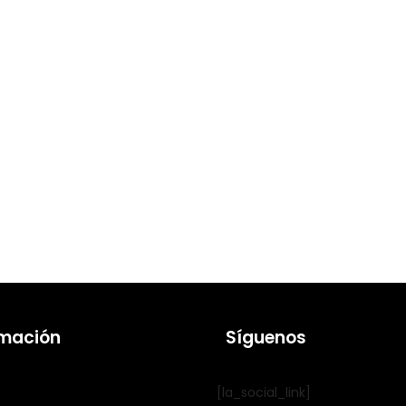
rmación
Síguenos
[la_social_link]