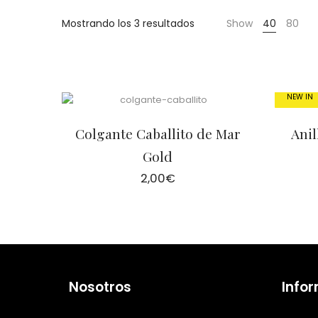
Cientas
Ordenado
Mostrando los 3 resultados
Show
40
80
por
popularidad
NEW IN
Colgante Caballito de Mar
Anil
Gold
2,00
€
Nosotros
Info