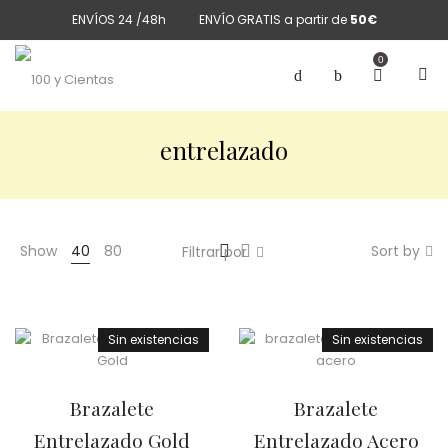
ENVÍOS 24 /48h
ENVÍO GRATIS a partir de
50€
0
entrelazado
Show
40
80
Sort by
Filtrar por
Sin existencias
Sin existencias
Brazalete
Brazalete
Entrelazado Gold
Entrelazado Acero