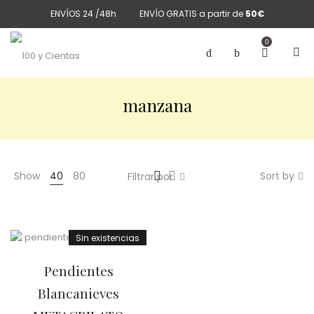
ENVÍOS 24 /48h
ENVÍO GRATIS a partir de
50€
0
manzana
Show
40
80
Sort by
Filtrar por
Sin existencias
Pendientes
Blancanieves