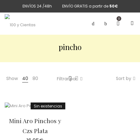
ENVÍOS 24 /48h
ENVÍO GRATIS a partir de
50€
0
pincho
Show
40
80
Sort by
Filtrar por
Sin existencias
Mini Aro Pinchos y
Czs Plata