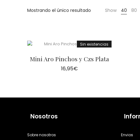
Cientas
Mostrando el único resultado
Show
40
80
Sin existencias
Mini Aro Pinchos y Czs Plata
16,95
€
Nosotros
Info
Sobre nosotros
Envios