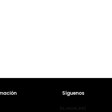
rmación
Síguenos
[la_social_link]