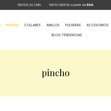
ENVÍOS 24 /48h
ENVÍO GRATIS a partir de
50€
S
PACKS
COLLARES
ANILLOS
PULSERAS
ACCESORIOS
BLOG TENDENCIAS
pincho