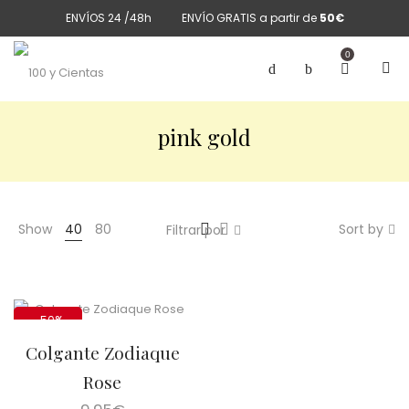
ENVÍOS 24 /48h
ENVÍO GRATIS a partir de
50€
0
pink gold
Show
40
80
Sort by
Filtrar por
-50%
Colgante Zodiaque
Rose