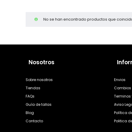
Cientas
No se han encontrado productos que coincida
Nosotros
Info
Sobre nosotros
Envios
Tiendas
Cambios 
FAQs
Terminos 
Guía de tallas
Aviso Leg
Blog
Política 
Contacto
Politica d