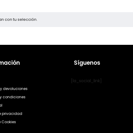
n con tu selección.
rmación
Síguenos
[la_social_link]
y devoluciones
y condiciones
al
de privacidad
e Cookies