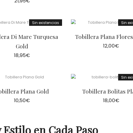
21,95
€
Sin existencias
Sin ex
lera Di Mare Turquesa
Tobillera Plana Flore
Gold
12,00
€
18,95
€
Sin ex
obillera Plana Gold
Tobillera Bolitas Pl
10,50
€
18,00
€
y Estilo en Cada Paso