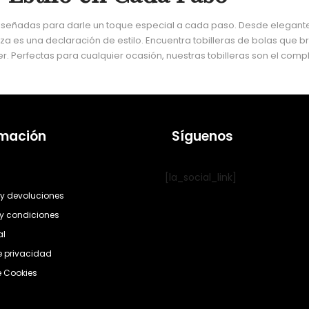
 diseñadas para darle un toque especial a cada paso. Desde elegan
za es una declaración de estilo. Encuentra tobilleras de bolas que br
r. Perfectas para cualquier ocasión, nuestras tobilleras son el comp
rmación
Síguenos
[la_social_link]
y devoluciones
y condiciones
al
de privacidad
e Cookies