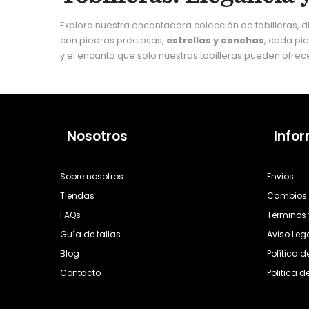
Explora nuestra encantadora colección de tobilleras,
con piedras preciosas,
estrellas y conchas
, cada pie
y el encanto que solo nuestras tobilleras pueden ofrece
Nosotros
Info
Sobre nosotros
Envios
Tiendas
Cambios 
FAQs
Terminos 
Guía de tallas
Aviso Leg
Blog
Política 
Contacto
Politica d