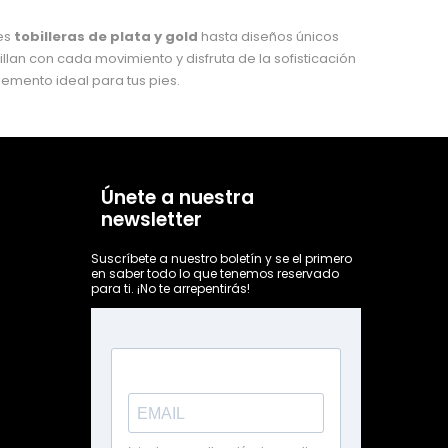
tes
tobilleras de plata y gold
hasta diseños únicos
illan con cada movimiento y disfruta de la sofisticación
lemento ideal para tus pies.
Únete a nuestra
newsletter
Suscríbete a nuestro boletín y se el primero
en saber todo lo que tenemos reservado
para ti. ¡No te arrepentirás!