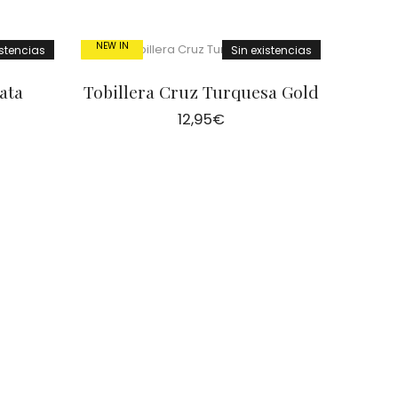
NEW IN
istencias
Sin existencias
ata
Tobillera Cruz Turquesa Gold
12,95
€