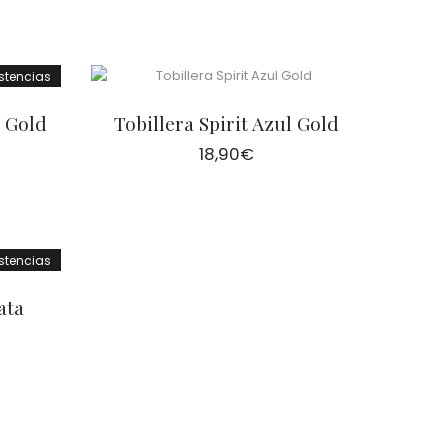
istencias
s Gold
Tobillera Spirit Azul Gold
18,90
€
istencias
ata