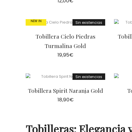
12,00
€
NEW IN
Sin existencias
Tobillera Cielo Piedras
Tobil
Turmalina Gold
19,95
€
Sin existencias
Tobillera Spirit Naranja Gold
T
18,90
€
Tobilleras: Elegancia 