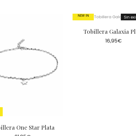
NEW IN
Sin ex
Tobillera Galaxia Pl
16,95
€
illera One Star Plata