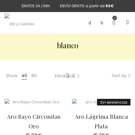
ENVÍOS 24 /48h
ENVÍO GRATIS a partir de
50€
0
blanco
Show
40
80
Sort by
Filtrar por
Sin existencias
Aro Rayo Circonitas
Aro Lágrima Blanca
Oro
Plata