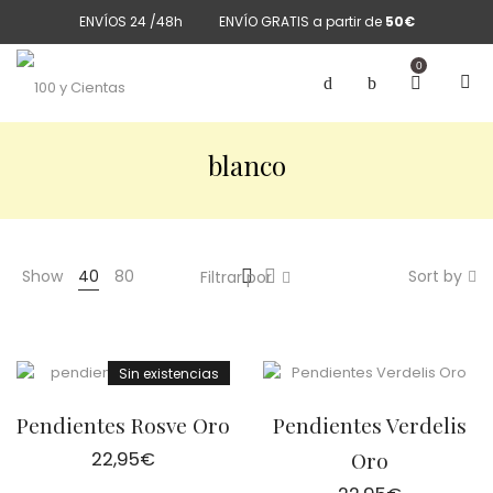
ENVÍOS 24 /48h
ENVÍO GRATIS a partir de
50€
0
blanco
Show
40
80
Sort by
Filtrar por
Sin existencias
Pendientes Rosve Oro
Pendientes Verdelis
22,95
€
Oro