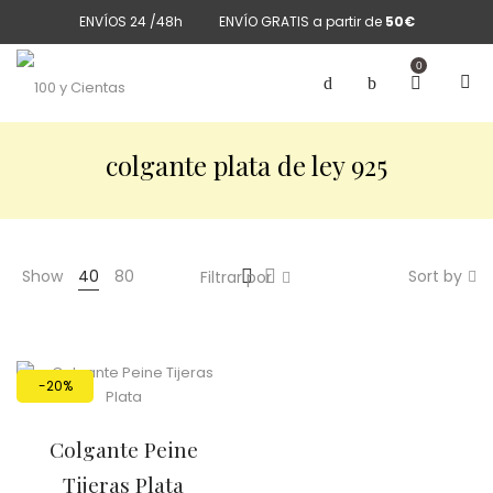
ENVÍOS 24 /48h
ENVÍO GRATIS a partir de
50€
0
colgante plata de ley 925
Show
40
80
Sort by
Filtrar por
-20%
Colgante Peine
Tijeras Plata