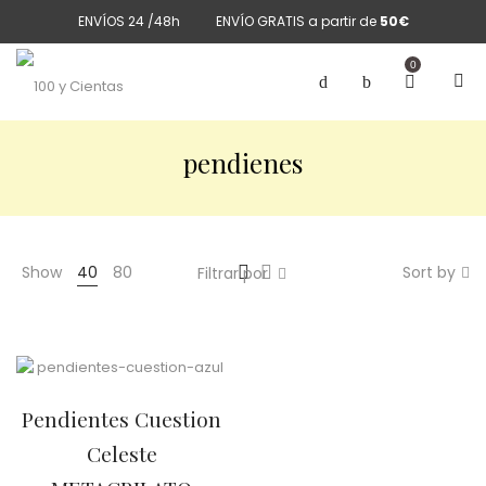
ENVÍOS 24 /48h
ENVÍO GRATIS a partir de
50€
0
pendienes
Show
40
80
Sort by
Filtrar por
Pendientes Cuestion
Celeste