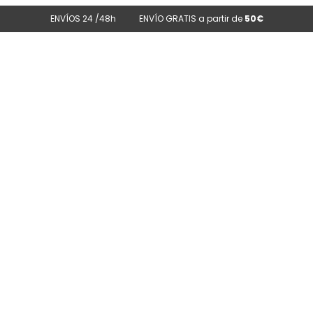
ENVÍOS 24 /48h
ENVÍO GRATIS a partir de
50€