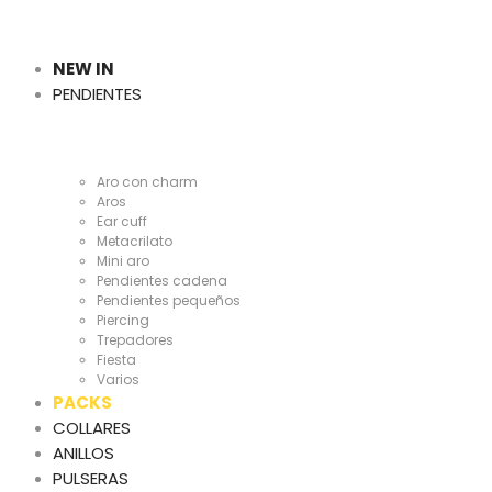
Cientas
y
NEW IN
PENDIENTES
Cientas
Aro con charm
Aros
Ear cuff
Metacrilato
Mini aro
Pendientes cadena
Pendientes pequeños
Piercing
Trepadores
Fiesta
Varios
PACKS
COLLARES
ANILLOS
PULSERAS