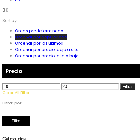
Sort by
Orden predeterminado
Ordenar por popularidad
Ordenar por los últimos
Ordenar por precio: bajo a alto
Ordenar por precio: alto a bajo
Precio
Precio
Precio
Filtrar
mínimo
máximo
Clear All Filter
Filtrar por
Filtro
Categories