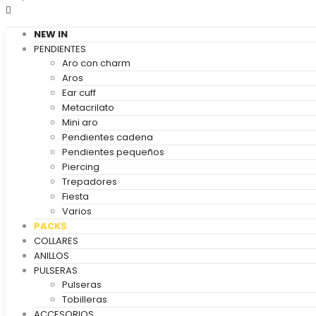
NEW IN
PENDIENTES
Aro con charm
Aros
Ear cuff
Metacrilato
Mini aro
Pendientes cadena
Pendientes pequeños
Piercing
Trepadores
Fiesta
Varios
PACKS
COLLARES
ANILLOS
PULSERAS
Pulseras
Tobilleras
ACCESORIOS