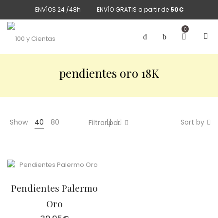
ENVÍOS 24 /48h
ENVÍO GRATIS a partir de
50€
0
pendientes oro 18K
Show
40
80
Sort by
Filtrar por
Pendientes Palermo
Oro