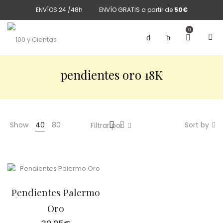
ENVÍOS 24 /48h
ENVÍO GRATIS a partir de
50€
0
pendientes oro 18K
Show
40
80
Sort by
Filtrar por
Pendientes Palermo
Oro