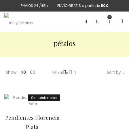
ENVÍOS 24 /48h
ENVÍO GRATIS a partir de
50€
0
pétalos
Show
40
80
Sort by
Filtrar por
Sin existencias
Pendientes Florencia
Plata