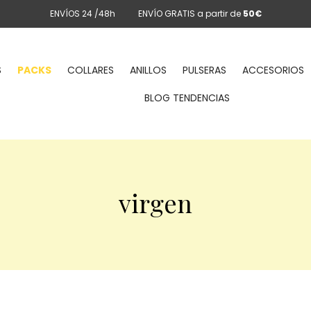
ENVÍOS 24 /48h
ENVÍO GRATIS a partir de
50€
S
PACKS
COLLARES
ANILLOS
PULSERAS
ACCESORIOS
BLOG TENDENCIAS
virgen