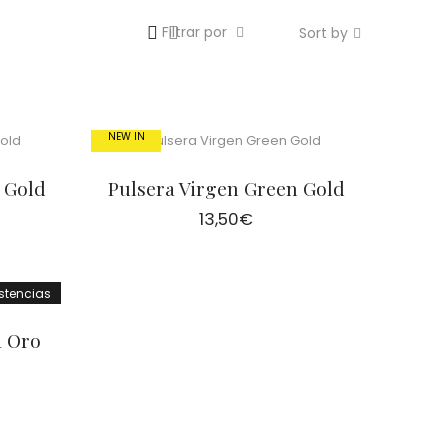
Filtrar por
Sort by
NEW IN
 Gold
Pulsera Virgen Green Gold
13,50
€
istencias
a Oro