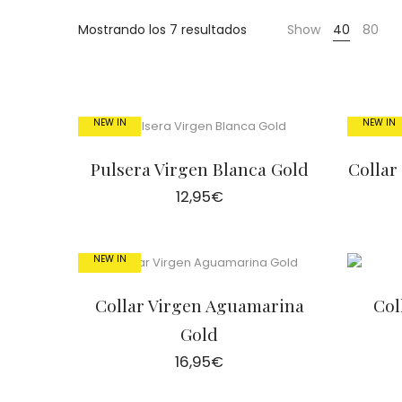
Cientas
Ordenado
Mostrando los 7 resultados
Show
40
80
por
los
últimos
NEW IN
NEW IN
Pulsera Virgen Blanca Gold
Collar
12,95
€
NEW IN
Collar Virgen Aguamarina
Col
Gold
16,95
€