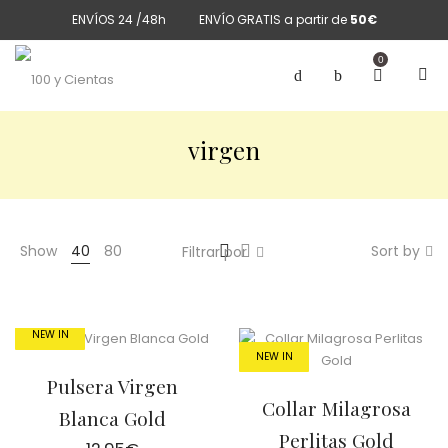
ENVÍOS 24 /48h
ENVÍO GRATIS a partir de
50€
0
virgen
Show
40
80
Sort by
Filtrar por
NEW IN
NEW IN
Pulsera Virgen
Collar Milagrosa
Blanca Gold
Perlitas Gold