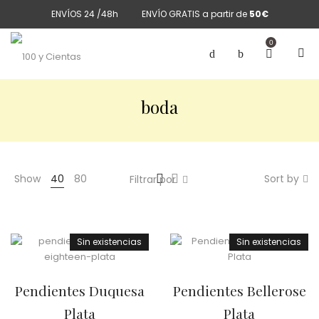
ENVÍOS 24 /48h
ENVÍO GRATIS a partir de
50€
0
boda
Show
40
80
Sort by
Filtrar por
Sin existencias
Sin existencias
Pendientes Duquesa
Pendientes Bellerose
Plata
Plata