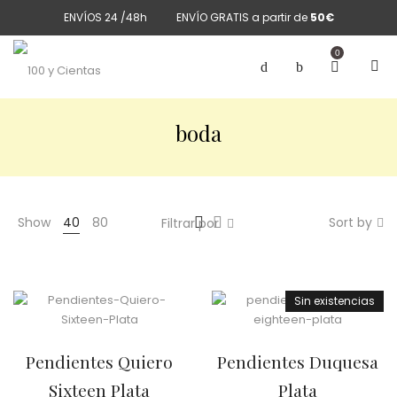
ENVÍOS 24 /48h
ENVÍO GRATIS a partir de
50€
0
boda
Show
40
80
Sort by
Filtrar por
Sin existencias
Pendientes Quiero
Pendientes Duquesa
Sixteen Plata
Plata