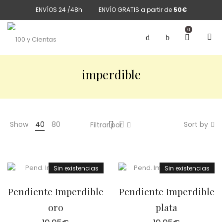
ENVÍOS 24 /48h
ENVÍO GRATIS a partir de
50€
0
imperdible
Show
40
80
Sort by
Filtrar por
Sin existencias
Sin existencias
Pendiente Imperdible
Pendiente Imperdible
oro
plata