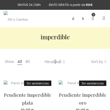
ENVÍOS 24 /48h
ENVÍO GRATIS a partir de
50€
0
imperdible
Show
40
80
Sort by
Filtrar por
Sin existencias
Sin existencias
Pendiente Imperdible
Pendiente Imperdible
plata
oro