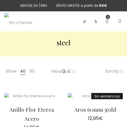
ENVÍOS 24 /48h
ENVÍO GRATIS a partir de
50€
0
steel
Show
40
80
Sort by
Filtrar por
Sin existencias
Anillo Flor Eterea
Aros 60mm gold
Acero
12,95
€