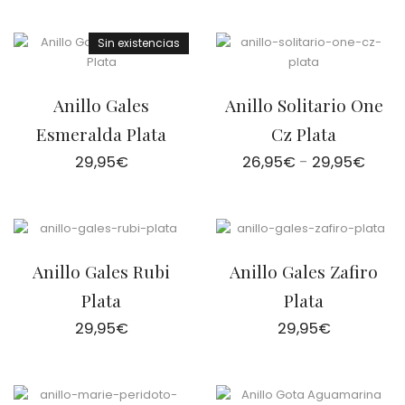
Sin existencias
Anillo Gales
Anillo Solitario One
Esmeralda Plata
Cz Plata
Rang
29,95
€
26,95
€
-
29,95
€
de
preci
desd
26,9
hast
29,9
Anillo Gales Rubi
Anillo Gales Zafiro
Plata
Plata
29,95
€
29,95
€