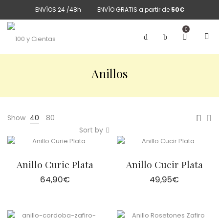
ENVÍOS 24 /48h
ENVÍO GRATIS a partir de
50€
0
Anillos
Show
40
80
Sort by
Anillo Curie Plata
Anillo Cucir Plata
64,90
€
49,95
€