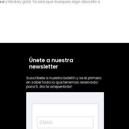
esa
y Mickey gold. Ya sea que busques algo discreto o
Únete a nuestra
newsletter
Suscríbete a nuestro boletín y se el primero
en saber todo lo que tenemos reservado
para ti. ¡No te arrepentirás!