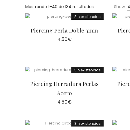
Cientas
Ordenado
Mostrando 1–40 de 134 resultados
Show
por
Sin existencias
precio:
bajo
Piercing Perla Doble 3mm
Pier
a
4,50
€
alto
Sin existencias
Piercing Herradura Perlas
Pier
Acero
4,50
€
Sin existencias