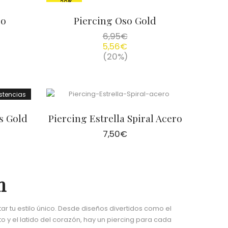
-20%
ro
Piercing Oso Gold
6,95
€
5,56
€
(20%)
istencias
s Gold
Piercing Estrella Spiral Acero
7,50
€
n
r tu estilo único. Desde diseños divertidos como el
ito y el latido del corazón, hay un piercing para cada