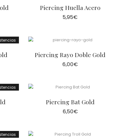
old
Piercing Huella Acero
5,95
€
istencias
old
Piercing Rayo Doble Gold
6,00
€
istencias
ld
Piercing Bat Gold
6,50
€
istencias