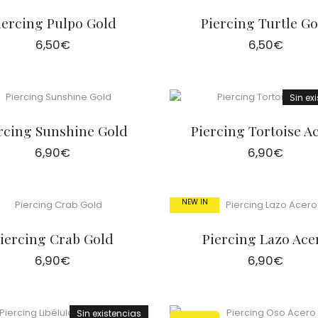
iercing Pulpo Gold
Piercing Turtle Go
6,50
€
6,50
€
Sin ex
rcing Sunshine Gold
Piercing Tortoise A
6,90
€
6,90
€
NEW IN
iercing Crab Gold
Piercing Lazo Ace
6,90
€
6,90
€
Sin existencias