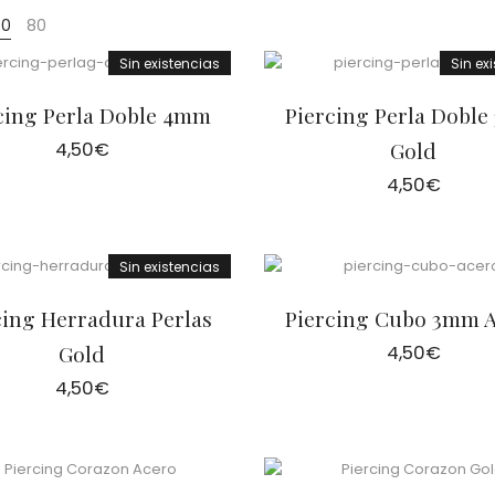
40
80
Sin existencias
Sin ex
cing Perla Doble 4mm
Piercing Perla Dobl
4,50
€
Gold
4,50
€
Sin existencias
cing Herradura Perlas
Piercing Cubo 3mm 
Gold
4,50
€
4,50
€