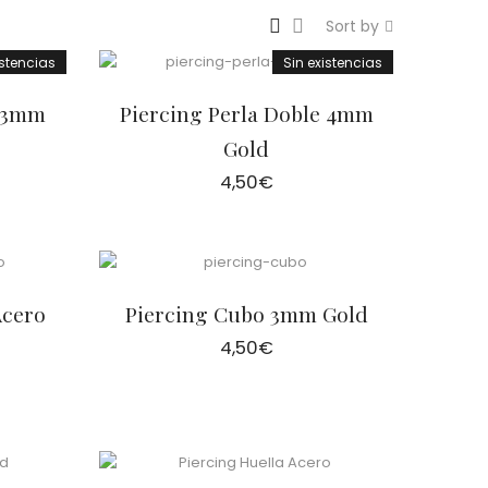
Sort by
istencias
Sin existencias
e 3mm
Piercing Perla Doble 4mm
Gold
4,50
€
Acero
Piercing Cubo 3mm Gold
4,50
€