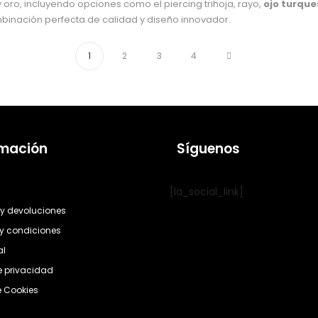
 oro, incluyendo opciones como el piercing trihoja, rayo,
ojo turqu
mbinación perfecta de calidad y diseño innovador.
1
2
3
4
rmación
Síguenos
[la_social_link]
y devoluciones
y condiciones
al
de privacidad
e Cookies