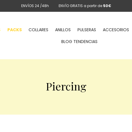
ENVÍOS 24 /48h
ENVÍO GRATIS a partir de
50€
S
PACKS
COLLARES
ANILLOS
PULSERAS
ACCESORIOS
BLOG TENDENCIAS
Piercing