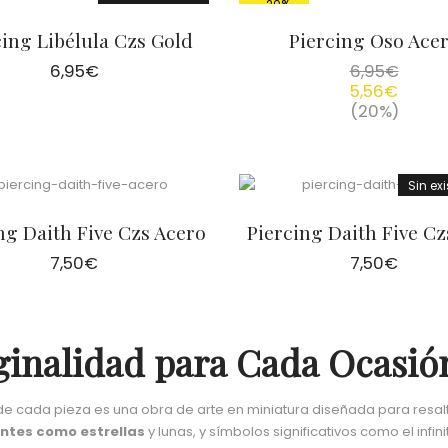
-20%
cing Libélula Czs Gold
Piercing Oso Ace
6,95
€
6,95
€
5,56
€
(20%)
Sin ex
ng Daith Five Czs Acero
Piercing Daith Five Cz
7,50
€
7,50
€
riginalidad para Cada Ocasió
e cada pieza es una obra de arte en miniatura diseñada para resalta
ntes como estrellas
y lunas, y símbolos significativos como el infin