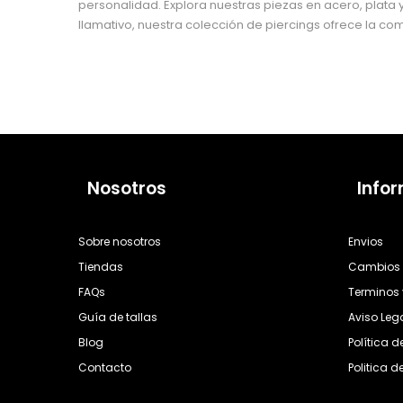
personalidad. Explora nuestras piezas en acero, plata y
llamativo, nuestra colección de piercings ofrece la co
Nosotros
Info
Sobre nosotros
Envios
Tiendas
Cambios 
FAQs
Terminos 
Guía de tallas
Aviso Leg
Blog
Política 
Contacto
Politica d