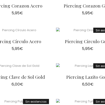
rcing Corazon Acero
Piercing Corazon G
5,95
€
5,95
€
Sin ex
rcing Círculo Acero
Piercing Circulo G
5,95
€
5,95
€
Sin ex
cing Clave de Sol Gold
Piercing Lazito Go
6,00
€
6,50
€
Sin existencias
Sin ex