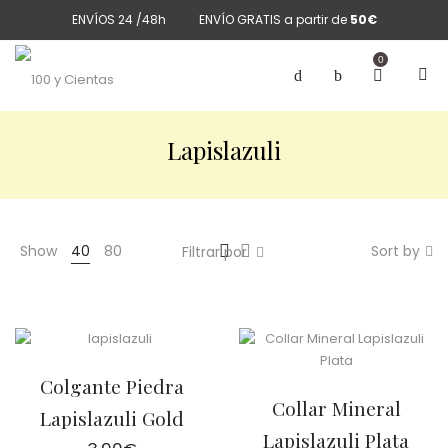
ENVÍOS 24 /48h
ENVÍO GRATIS a partir de
50€
0
Lapislazuli
Show
40
80
Sort by
Filtrar por
Colgante Piedra
Collar Mineral
Lapislazuli Gold
Lapislazuli Plata