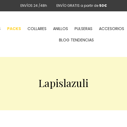
ENVÍOS 24 /48h
ENVÍO GRATIS a partir de
50€
S
PACKS
COLLARES
ANILLOS
PULSERAS
ACCESORIOS
BLOG TENDENCIAS
Lapislazuli