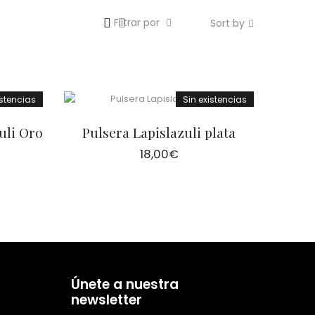
Filtrar por
Sort by
istencias
Sin existencias
uli Oro
Pulsera Lapislazuli plata
18,00
€
Únete a nuestra
newsletter