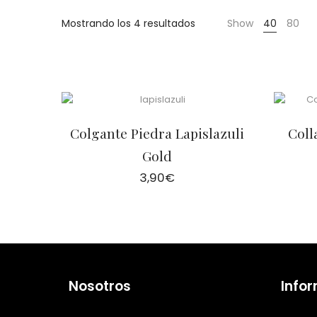
Cientas
Mostrando los 4 resultados
Show
40
80
Colgante Piedra Lapislazuli
Coll
Gold
3,90
€
Nosotros
Info